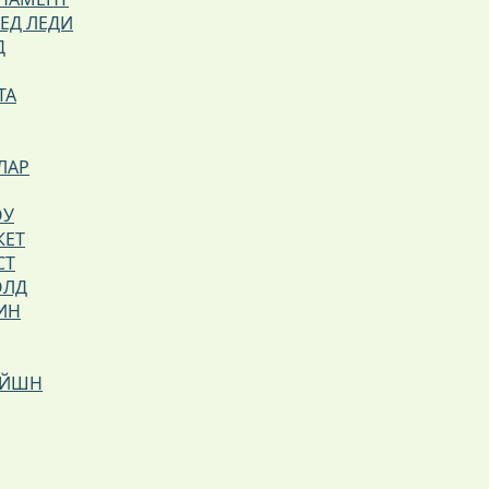
РЕД ЛЕДИ
Д
ТА
ЛАР
ОУ
КЕТ
СТ
ОЛД
ИН
ЕЙШН