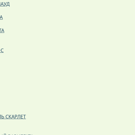
ЛАУД
А
ТА
ОС
Ь СКАРЛЕТ