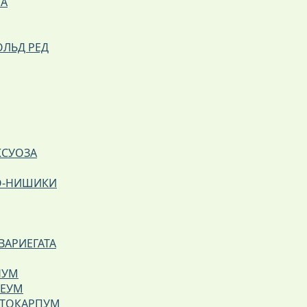
ТА
ОЛЬД РЕД
КСУОЗА
О-НИШИКИ
ВАРИЕГАТА
НУМ
ЗЕУМ
НТОКАРПУМ