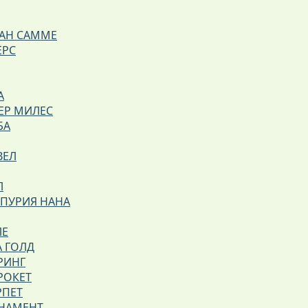
АН САММЕ
ЕРС
А
ЕР МИЛЕС
БА
ВЕЛ
Л
РПУРИЯ НАНА
ЛЕ
А ГОЛД
РИНГ
РОКЕТ
РПЕТ
РНАМЕНТ