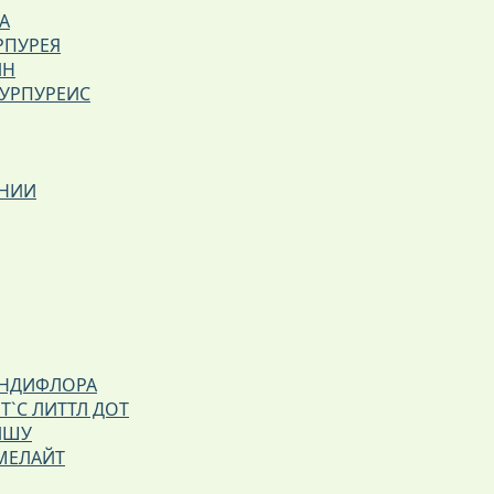
А
РПУРЕЯ
ИН
ПУРПУРЕИС
ВНИИ
АНДИФЛОРА
Т`С ЛИТТЛ ДОТ
ЙШУ
МЕЛАЙТ