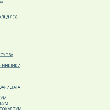
ТА
ОЛЬД РЕД
КСУОЗА
О-НИШИКИ
ВАРИЕГАТА
НУМ
ЗЕУМ
НТОКАРПУМ