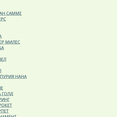
АН САММЕ
ЕРС
А
ЕР МИЛЕС
БА
ВЕЛ
Л
РПУРИЯ НАНА
ЛЕ
А ГОЛД
РИНГ
РОКЕТ
РПЕТ
РНАМЕНТ