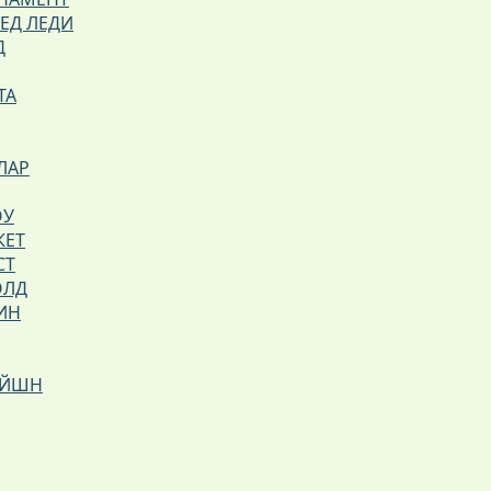
РЕД ЛЕДИ
Д
ТА
ЛАР
ОУ
КЕТ
СТ
ОЛД
ИН
ЕЙШН