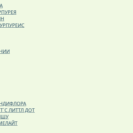
А
РПУРЕЯ
ИН
ПУРПУРЕИС
ВНИИ
АНДИФЛОРА
Т`С ЛИТТЛ ДОТ
ЙШУ
МЕЛАЙТ