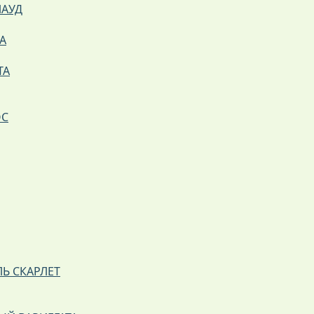
ЛАУД
А
ТА
ОС
Ь СКАРЛЕТ